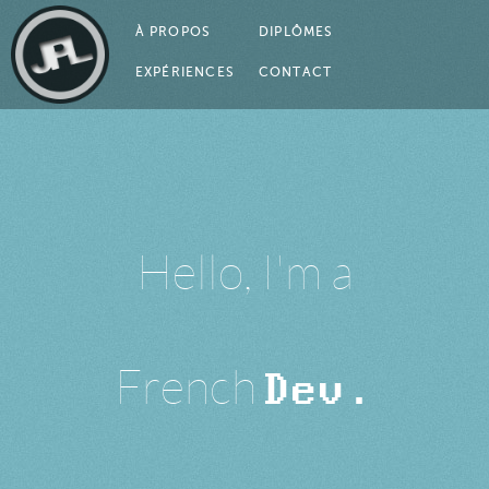
À PROPOS
DIPLÔMES
EXPÉRIENCES
CONTACT
H
e
l
l
o
,
I
'
m
a
F
r
e
n
c
h
D
e
v
.